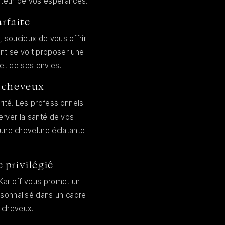
auteur de vos espérances.
rfaite
, soucieux de vous offrir
ent se voit proposer une
et de ses envies.
s cheveux
orité. Les professionnels
server la santé de vos
 une chevelure éclatante
privilégié
 Karloff vous promet un
rsonnalisé dans un cadre
s cheveux.