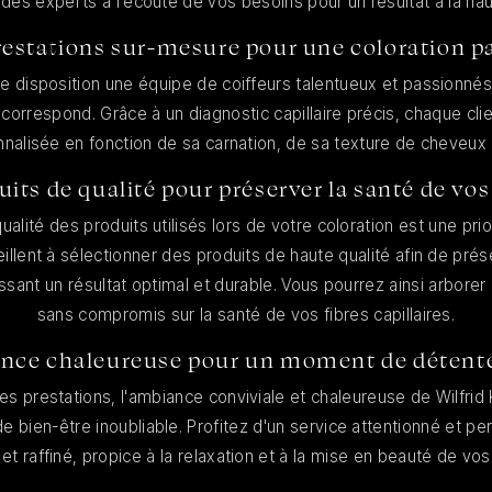
des experts à l'écoute de vos besoins pour un résultat à la h
restations sur-mesure pour une coloration pa
tre disposition une équipe de coiffeurs talentueux et passionnés
 correspond. Grâce à un diagnostic capillaire précis, chaque cli
nnalisée en fonction de sa carnation, de sa texture de cheveux 
uits de qualité pour préserver la santé de vo
 qualité des produits utilisés lors de votre coloration est une pri
illent à sélectionner des produits de haute qualité afin de pré
ssant un résultat optimal et durable. Vous pourrez ainsi arborer
sans compromis sur la santé de vos fibres capillaires.
nce chaleureuse pour un moment de détente 
des prestations, l'ambiance conviviale et chaleureuse de Wilfrid
 bien-être inoubliable. Profitez d'un service attentionné et pe
t raffiné, propice à la relaxation et à la mise en beauté de vo