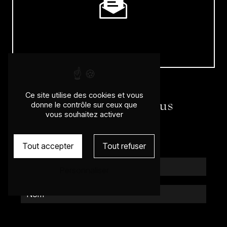
E-mail
wilfridkarloff@gmail.com
Ce site utilise des cookies et vous
N'hésitez pas à nous
donne le contrôle sur ceux que
vous souhaitez activer
contacter
Tout accepter
Tout refuser
Personnaliser