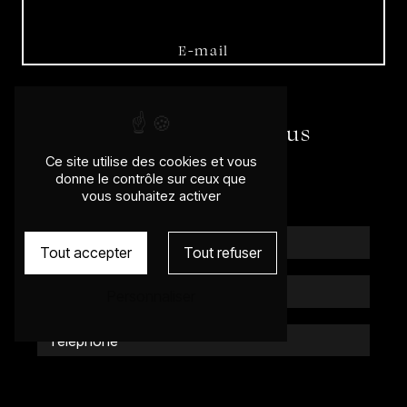
E-mail
wilfridkarloff@gmail.com
N'hésitez pas à nous
contacter
Ce site utilise des cookies et vous
donne le contrôle sur ceux que
vous souhaitez activer
Tout accepter
Tout refuser
Personnaliser