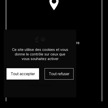
Adresse
65 Avenue des Frères Lumière
69008 Lyon
Ce site utilise des cookies et vous
donne le contrôle sur ceux que
vous souhaitez activer
Téléphone
Tout accepter
Tout refuser
04 78 00 31 96
Personnaliser