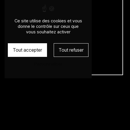
Ce site utilise des cookies et vous
Téléphone
donne le contrôle sur ceux que
vous souhaitez activer
04 78 00 31 96
Tout accepter
Tout refuser
Personnaliser
E-mail
wilfridkarloff@gmail.com
N'hésitez pas à nous
contacter