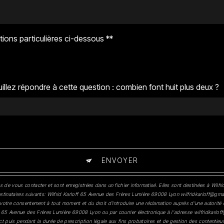
tions particulières ci-dessous **
illez répondre à cette question : combien font huit plus deux ?
ENVOYER
 vous contacter et sont enregistrées dans un fichier informatisé. Elles sont destinées à Wilfrid
nataires suivants: Wilfrid Karloff 65 Avenue des Frères Lumière 69008 Lyon wilfridkarloff@gmail
de votre consentement à tout moment et du droit d’introduire une réclamation auprès d’une autorité
65 Avenue des Frères Lumière 69008 Lyon ou par courrier électronique à l'adresse wilfridkarloff@
uis pendant la durée de prescription légale aux fins probatoires et de gestion des contentieux. 