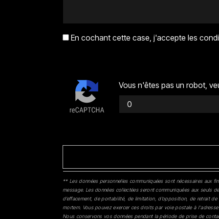
En cochant cette case, j'accepte les condi
Vous n'êtes pas un robot, veu
** Les données personnelles communiquées sont nécessaires aux fins de
message. Les données collectées seront communiquées aux seuls desti
d’effacement, de portabilité, de limitation, d’opposition, de retrait 
mortem. Vous pouvez exercer ces droits par voie postale à l'adresse 
Nous conservons vos données pendant la période de prise de contact p