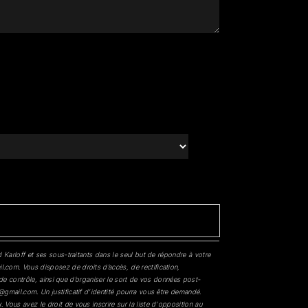
 Karloff et ses sous-traitants dans le seul but de répondre à votre
.com. Vous disposez de droits d’accès, de rectification,
 de contrôle, ainsi que d’organiser le sort de vos données post-
gmail.com. Un justificatif d'identité pourra vous être demandé.
Vous avez le droit de vous inscrire sur la liste d'opposition au