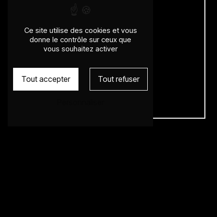
Ce site utilise des cookies et vous
Téléphone
donne le contrôle sur ceux que
vous souhaitez activer
04 78 00 31 96
Tout accepter
Tout refuser
Personnaliser
E-mail
wilfridkarloff@gmail.com
N'hésitez pas à nous
contacter